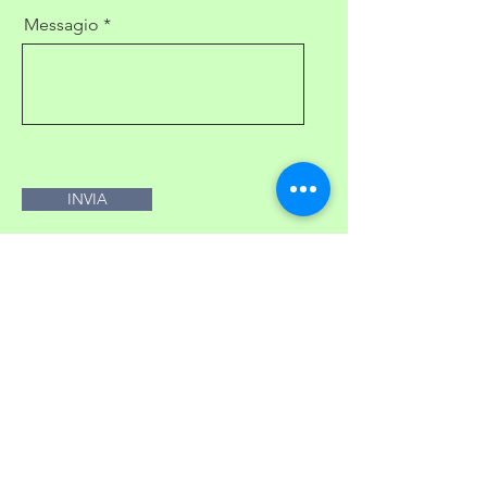
Messagio
INVIA
INFORMATIVA SULLA PRIVACY
Si informa l’Interessato (cliente, utente e/o
visitatore del sito) che il D.lgs. n. 196/2003